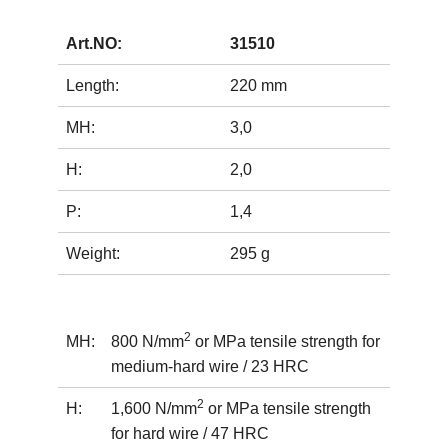
Art.NO:
31510
Length:
220 mm
MH:
3,0
H:
2,0
P:
1,4
Weight:
295 g
2
MH:
800 N/mm
or MPa tensile strength for
medium-hard wire / 23 HRC
2
H:
1,600 N/mm
or MPa tensile strength
for hard wire / 47 HRC