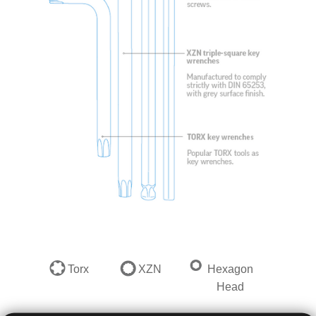
Torx
XZN
Hexagon
Head