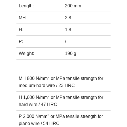
Length:
200 mm
MH:
2,8
H:
1,8
P:
/
Weight:
190 g
2
MH 800 N/mm
or MPa tensile strength for
medium-hard wire / 23 HRC
2
H 1,600 N/mm
or MPa tensile strength for
hard wire / 47 HRC
2
P 2,000 N/mm
or MPa tensile strength for
piano wire / 54 HRC