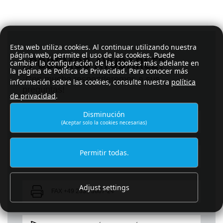
Esta web utiliza cookies. Al continuar utilizando nuestra
página web, permite el uso de las cookies. Puede
¿PODEMOS AYUDARLE?
cambiar la configuración de las cookies más adelante en
la página de Política de Privacidad. Para conocer más
¡Con mucho responderemos a sus
información sobre las cookies, consulte nuestra
política
preguntas!
de privacidad
.
Disminución
ENVIAR CORREO ELECTRÓNICO
(Aceptar solo la cookies necesarias)
Permitir todas.
TELÉFONO +49 2331 3607-0
Adjust settings
FAX +49 2331 3607-24