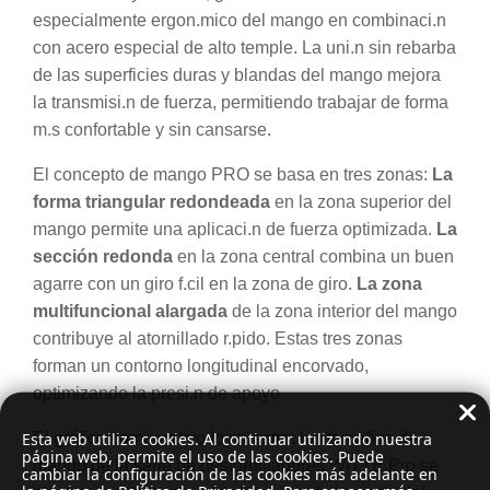
especialmente ergon.mico del mango en combinaci.n
con acero especial de alto temple. La uni.n sin rebarba
de las superficies duras y blandas del mango mejora
la transmisi.n de fuerza, permitiendo trabajar de forma
m.s confortable y sin cansarse.
El concepto de mango PRO se basa en tres zonas:
La
forma triangular redondeada
en la zona superior del
mango permite una aplicaci.n de fuerza optimizada.
La
sección redonda
en la zona central combina un buen
agarre con un giro f.cil en la zona de giro.
La zona
multifuncional alargada
de la zona interior del mango
contribuye al atornillado r.pido. Estas tres zonas
forman un contorno longitudinal encorvado,
optimizando la presi.n de apoyo.
Esta web utiliza cookies. Al continuar utilizando nuestra
El gráfico comparativo lo muestra: los tamaños de
página web, permite el uso de las cookies. Puede
mango de la serie de destornilladores WITTE Pro se
cambiar la configuración de las cookies más adelante en