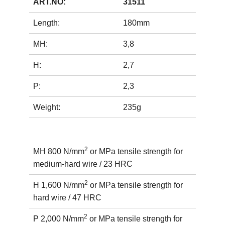
ART.NO:
31511
Length:
180mm
MH:
3,8
H:
2,7
P:
2,3
Weight:
235g
2
MH 800 N/mm
or MPa tensile strength for
medium-hard wire / 23 HRC
2
H 1,600 N/mm
or MPa tensile strength for
hard wire / 47 HRC
2
P 2,000 N/mm
or MPa tensile strength for