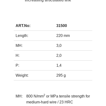
increasing articulated link
ART.No:
31500
Length:
220 mm
MH:
3,0
H:
2,0
P:
1,4
Weight:
295 g
2
MH:
800 N/mm
or MPa tensile strength for
medium-hard wire / 23 HRC