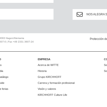
NOS ALEGRA 
58093 Hagen/Alemania
Protección d
607-0 | Fax +49 2331 3607-24
O
EMPRESA
C
as
Acerca de WITTE
So
dia
Historia
So
catálogo
Grupo KIRCHHOFF
side
Carrera y formación profesional
 ferias
Visión y valores
KIRCHHOFF Culture Life