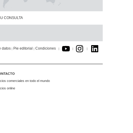
SU CONSULTA
e datos
Pie editorial
Condiciones
|
|
|
|
|
ONTACTO
cios comerciales en todo el mundo
cios online