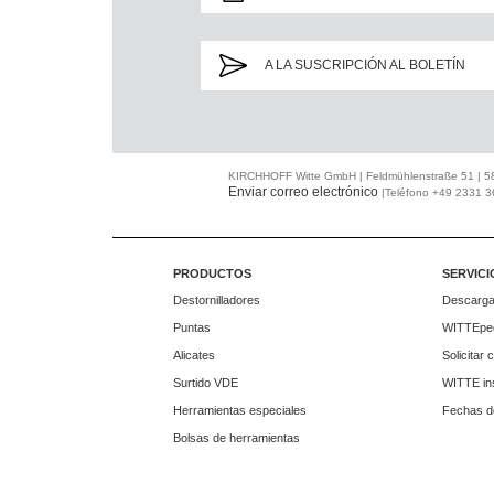
A LA SUSCRIPCIÓN AL BOLETÍN
KIRCHHOFF Witte GmbH | Feldmühlenstraße 51 | 
Enviar correo electrónico
|Teléfono +49 2331 3
PRODUCTOS
SERVICI
Destornilladores
Descarg
Puntas
WITTEpe
Alicates
Solicitar 
Surtido VDE
WITTE in
Herramientas especiales
Fechas de
Bolsas de herramientas