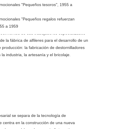
jas de coser, de zurcir y artesanales, la
mocionales "Pequeños tesoros", 1955 a
icional tiene su último apogeo. Al mismo tiempo,
u cartera con calderas de acero y radiadores
mocionales "Pequeños regalos refuerzan
nes centralizadas de agua caliente y aprovecha
955 a 1959
nocimientos de sus trabajadores especializados
e la fábrica de alfileres para el desarrollo de un
 producción: la fabricación de destornilladores
 la industria, la artesanía y el bricolaje.
sarial se separa de la tecnología de
se centra en la construcción de una nueva