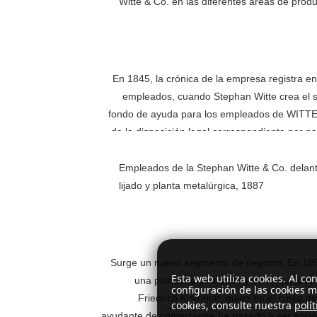
Witte & Co. en las diferentes áreas de prod
En 1845, la crónica de la empresa registra e
empleados, cuando Stephan Witte crea el 
fondo de ayuda para los empleados de WITTE
de la disposición legal correspondiente por par
del Reich Ot
Empleados de la Stephan Witte & Co. delan
lijado y planta metalúrgica, 1887
Surge un nuevo segmento de negocio. En 189
Esta web utiliza cookies. Al c
una planta de prensado y de troquelado p
configuración de las cookies m
Friedrich Kirchhoff, quien en el curso d
cookies, consulte nuestra
polí
ayudante de comerciante ha pasado a ser socio