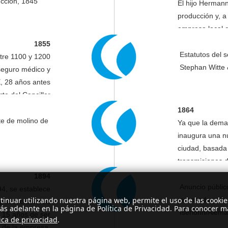
ucción, 1845
El hijo Hermann
producción y, a 
empresa local 
WITTE. En poco
1855
diario de dos mi
Estatutos del 
ntre 1100 y 1200
de los fabrican
Stephan Witte 
seguro médico y
, 28 años antes
te del Canciller
to von Bismarck.
1864
te de molino de
Ya que la dema
inaugura una nu
ciudad, basada
transmisiones d
1894
Anuncio públic
4, se establece
ontinuar utilizando nuestra página web, permite el uso de las cooki
prensado y de 
or iniciativa de
ás adelante en la página de Política de Privacidad. Para conocer m
Iserlohn/Alema
e 15 años de ser
tica de privacidad
.
 de la empresa.