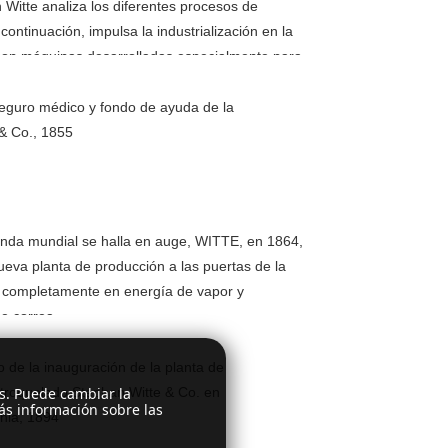
 Witte analiza los diferentes procesos de
continuación, impulsa la industrialización en la
con máquinas desarrolladas especialmente para
s años, WITTE, con un volumen de producción
llones de alfileres, se vuelve a convertir en uno
seguro médico y fondo de ayuda de la
tes líderes de agujas.
& Co., 1855
nda mundial se halla en auge, WITTE, en 1864,
eva planta de producción a las puertas de la
 completamente en energía de vapor y
e correa.
o de la inauguración de la planta de
es. Puede cambiar la
troquelado Stephan Witte & Co. en
ás información sobre las
nia, 1894