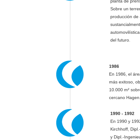
planta de pren
Sobre un terre
producción de 
sustancialment
automovilística
del futuro.
1986
En 1986, el ár
más exitoso, o
10.000 m² sobre
cercano Hagen
1990 - 1992
En 1990 y 1992
Kirchhoff, Dipl
y Dipl.-Ingenie