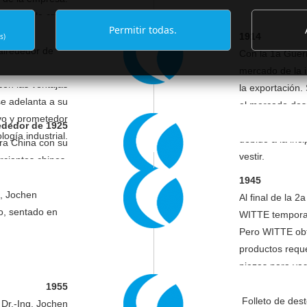
 para la crisis
Permitir todas.
ituye la apuesta
1914
s)
ás de 100 años.
 alrededor de
Con la 1a Guer
otación minera y
mercado de la i
cen las ventajas
la exportación.
e adelanta a su
el mercado des
vo y prometedor
esplendor de la
ededor de 1925
logía industrial.
debido a la inc
ra China con su
vestir.
rciantes chinos.
1945
s, Jochen
Al final de la 
lo, sentado en
WITTE tempora
Pero WITTE obt
productos requ
piezas para vag
sartenes para 
1955
de agujas de c
Folleto de des
, Dr.-Ing. Jochen