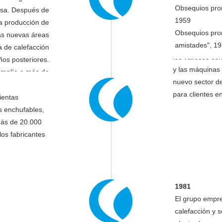
millones de agu
Obsequios pro
esa. Después de
producción trad
1959
la producción de
WITTE amplía s
Obsequios pro
las nuevas áreas
para calefaccio
amistades", 1
 de calefacción
los valiosos co
ños posteriores.
y las máquinas d
 amplía a más de
nuevo sector de
culos diferentes.
para clientes en
ientas
s enchufables,
más de 20.000
los fabricantes
1981
El grupo empre
calefacción y 