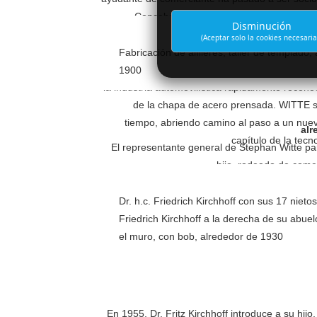
Concebida como compensación de riesgos
Disminución
económica mundial a fines del siglo 19, const
(Aceptar solo la cookies necesaria
más grande en la historia de la empresa de m
Fabricación de alfileres, taller de templado,
Las fábricas de vagones y locomotoras, la expl
1900
la industria automovilística rápidamente recono
de la chapa de acero prensada. WITTE s
tiempo, abriendo camino al paso a un nue
alr
capítulo de la tecno
El representante general de Stephan Witte pa
hijo, rodeado de come
Dr. h.c. Friedrich Kirchhoff con sus 17 nieto
Friedrich Kirchhoff a la derecha de su abue
el muro, con bob, alrededor de 1930
En 1955, Dr. Fritz Kirchhoff introduce a su hijo