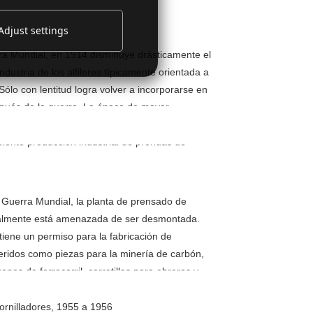
Adjust settings
ra Mundial, en 1914 disminuye drásticamente el
ndustria de los alfileres típicamente orientada a
 Sólo con lentitud logra volver a incorporarse en
pués de la guerra. La época de mayor
 fabricación de agujas de coser ha pasado
ipiente producción industrial de prendas de
2a Guerra Mundial, la planta de prensado de
lmente está amenazada de ser desmontada.
iene un permiso para la fabricación de
eridos como piezas para la minería de carbón,
ones de ferrocarril, carretillas para obreros y
el hogar. Además, se ha reavivado la demanda
oser. Con un rendimiento mensual de hasta 60
tornilladores, 1955 a 1956