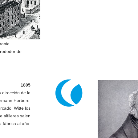
mania
lrededor de
1805
 dirección de la
ermann Herbers.
cado, Witte los
 alfileres salen
a fábrica al año.