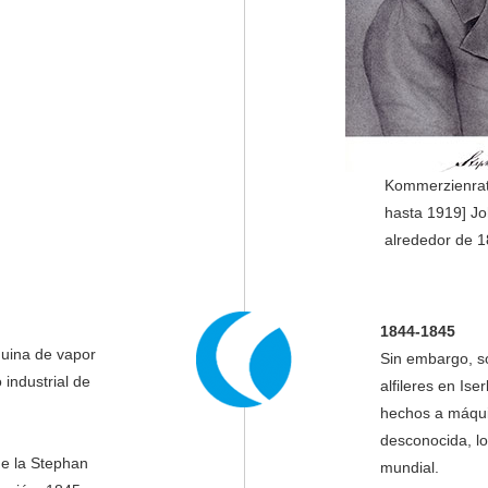
Kommerzienrat 
hasta 1919] Jo
alrededor de 
1844-1845
quina de vapor
Sin embargo, só
 industrial de
alfileres en Is
hechos a máqui
desconocida, lo
e la Stephan
mundial.