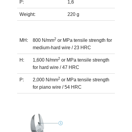
P:
1,6
Weight:
220 g
2
MH:
800 N/mm
or MPa tensile strength for
medium-hard wire / 23 HRC
2
H:
1,600 N/mm
or MPa tensile strength
for hard wire / 47 HRC
2
P:
2,000 N/mm
or MPa tensile strength
for piano wire / 54 HRC