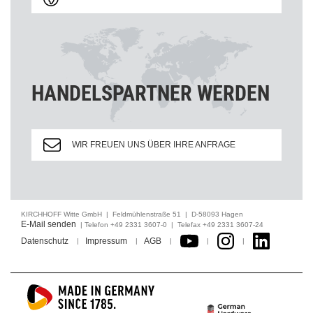
HANDELSPARTNER WERDEN
WIR FREUEN UNS ÜBER IHRE ANFRAGE
KIRCHHOFF Witte GmbH | Feldmühlenstraße 51 | D-58093 Hagen
E-Mail senden
| Telefon +49 2331 3607-0 | Telefax +49 2331 3607-24
Datenschutz
Impressum
AGB
|
|
|
|
|