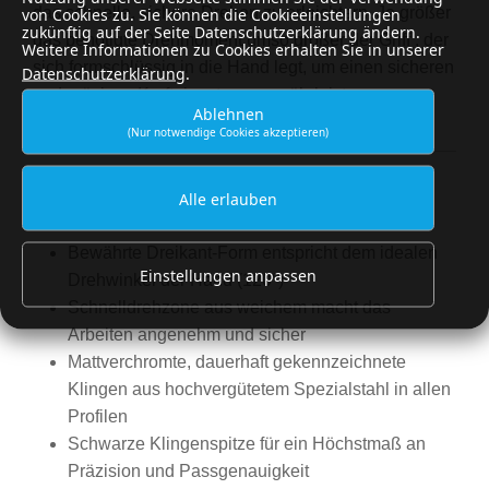
das schnelle, sichere Drehen zu erleichtern. Je größer
von Cookies zu. Sie können die Cookieeinstellungen
zukünftig auf der Seite Datenschutzerklärung ändern.
das benötigte Drehmoment umso größer der Griff , der
Weitere Informationen zu Cookies erhalten Sie in unserer
sich formschlüssig in die Hand legt, um einen sicheren
Datenschutzerklärung
.
und präzisen Krafteinsatz zu gewährleisten.
Ablehnen
(Nur notwendige Cookies akzeptieren)
DIE VORTEILE
Alle erlauben
Bewährte Dreikant-Form entspricht dem idealen
Einstellungen anpassen
Drehwinkel der Hand (120°)
Schnelldrehzone aus weichem macht das
Arbeiten angenehm und sicher
Mattverchromte, dauerhaft gekennzeichnete
Klingen aus hochvergütetem Spezialstahl in allen
Profilen
Schwarze Klingenspitze für ein Höchstmaß an
Präzision und Passgenauigkeit