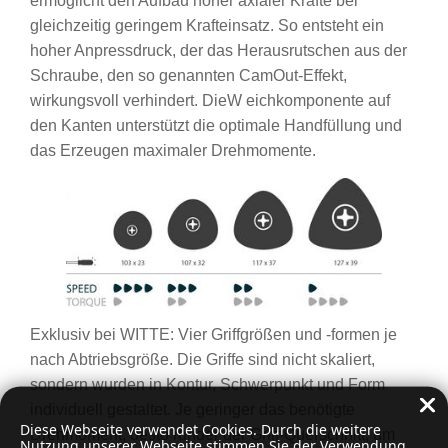
ermöglicht den Aufbau hoher axialer Kräfte bei
gleichzeitig geringem Krafteinsatz. So entsteht ein
hoher Anpressdruck, der das Herausrutschen aus der
Schraube, den so genannten CamOut-Effekt,
wirkungsvoll verhindert. DieW eichkomponente auf
den Kanten unterstützt die optimale Handfüllung und
das Erzeugen maximaler Drehmomente.
Exklusiv bei WITTE: Vier Griffgrößen und -formen je
nach Abtriebsgröße. Die Griffe sind nicht skaliert,
sondern wurden in Kontur, Schwerpunkt und Form
individuell gestaltet. Je geringer das benötigte
Diese Webseite verwendet Cookies. Durch die weitere
Drehmoment, desto runder der Griff-Querschnitt, um
Nutzung unserer Webseite stimmen Sie der Verwendung