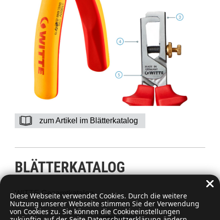
zum Artikel im Blätterkatalog
BLÄTTERKATALOG
WITTE Gesamtkatalog
Diese Webseite verwendet Cookies. Durch die weitere
Nutzung unserer Webseite stimmen Sie der Verwendung
von Cookies zu. Sie können die Cookieeinstellungen
zukünftig auf der Seite Datenschutzerklärung ändern.