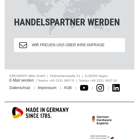
HANDELSPARTNER WERDEN
WIR FREUEN UNS ÜBER IHRE ANFRAGE
KIRCHHOFF Witte GmbH | Feldmühlenstraße 51 | D-58093 Hagen
E-Mail senden
| Telefon +49 2331 3607-0 | Telefax +49 2331 3607-24
Datenschutz
Impressum
AGB
|
|
|
|
|