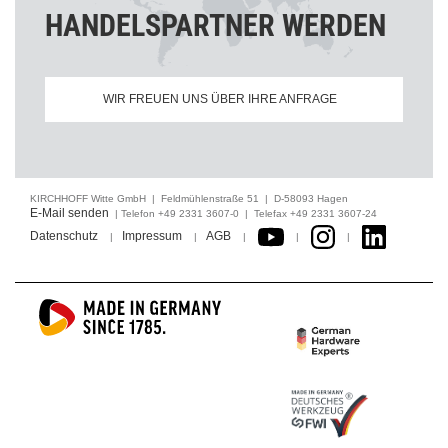
HANDELSPARTNER WERDEN
WIR FREUEN UNS ÜBER IHRE ANFRAGE
KIRCHHOFF Witte GmbH | Feldmühlenstraße 51 | D-58093 Hagen
E-Mail senden
| Telefon +49 2331 3607-0 | Telefax +49 2331 3607-24
Datenschutz
Impressum
AGB
|
|
|
|
|