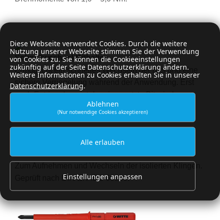
Diese Webseite verwendet Cookies. Durch die weitere
Nutzung unserer Webseite stimmen Sie der Verwendung
Schnellwechsel-Bithalter
von Cookies zu. Sie können die Cookieeinstellungen
zukünftig auf der Seite Datenschutzerklärung ändern.
Ermöglicht ein schnelles Wechseln der Bits und eine
Weitere Informationen zu Cookies erhalten Sie in unserer
sichere Verriegelung während der Anwendung. Erst
Datenschutzerklärung
.
nach Entriegelung ist der eingesetzte Bit wieder
Ablehnen
entnehmbar.
(Nur notwendige Cookies akzeptieren)
Alle erlauben
Wechselaufnahme
Zum Aufnehmen und Wechseln der isolierten Klingen.
Einstellungen anpassen
Geprüft nach DIN EN IEC 60900.