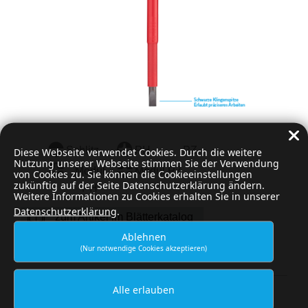
Schlitz
PH
PZ
Diese Webseite verwendet Cookies. Durch die weitere
Nutzung unserer Webseite stimmen Sie der Verwendung
Modul
Modul PZ
von Cookies zu. Sie können die Cookieeinstellungen
zukünftig auf der Seite Datenschutzerklärung ändern.
PH
Weitere Informationen zu Cookies erhalten Sie in unserer
Datenschutzerklärung
.
zum Artikel im Blätterkatalog
Ablehnen
(Nur notwendige Cookies akzeptieren)
Alle erlauben
BLÄTTERKATALOG