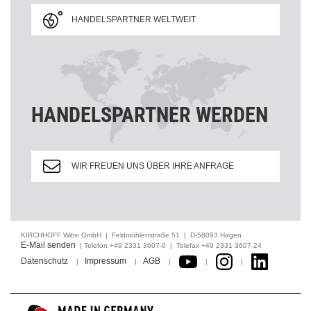
HANDELSPARTNER WELTWEIT
HANDELSPARTNER WERDEN
WIR FREUEN UNS ÜBER IHRE ANFRAGE
KIRCHHOFF Witte GmbH | Feldmühlenstraße 51 | D-58093 Hagen
E-Mail senden
| Telefon +49 2331 3607-0 | Telefax +49 2331 3607-24
Datenschutz
Impressum
AGB
|
|
|
|
|