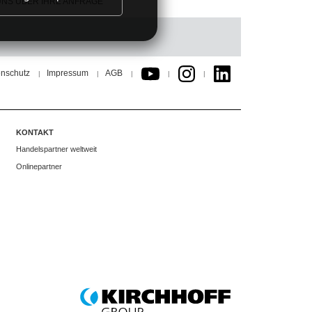
UNS ÜBER IHRE ANFRAGE
nschutz
Impressum
AGB
|
|
|
|
|
KONTAKT
Handelspartner weltweit
Onlinepartner