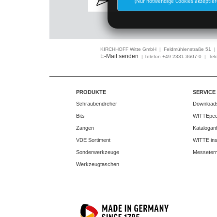
ZUR NEWSLETTERANMELDUNG
(Nur notwendige Cookies akzeptier
KIRCHHOFF Witte GmbH | Feldmühlenstraße 51 
E-Mail senden
| Telefon +49 2331 3607-0 | Tel
PRODUKTE
SERVICE
Schraubendreher
Download
Bits
WITTEped
Zangen
Katalogan
VDE Sortiment
WITTE ins
Sonderwerkzeuge
Messeter
Werkzeugtaschen