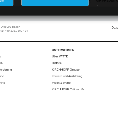
en)
WIR FREUEN 
| D-58093 Hagen
Date
efax +49 2331 3607-24
UNTERNEHMEN
s
Über WITTE
ia
Historie
forderung
KIRCHHOFF Gruppe
ide
Karriere und Ausbildung
mine
Vision & Werte
KIRCHHOFF Culture Life