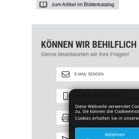
zum Artikel im Blätterkatalog
KÖNNEN WIR BEHILFLICH 
Gerne beantworten wir Ihre Fragen!
E-MAIL SENDEN
TELEFON +49 2331 3607-0
Diese Webseite verwendet Coo
zu. Sie können die Cookieeins
Cookies erhalten Sie in unser
TELEFAX +49 2331 3607-24
Ablehnen